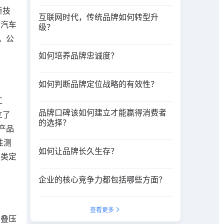
机、定子磁极、油烟机电动机冲片、电动机配
新技
互联网时代，传统品牌如何转型升
件、压缩机电机、定子、铁芯、定子片、铁芯
、汽车
冲片、冲片、硅钢片
级？
。公
如何培养品牌忠诚度？
如何判断品牌定位战略的有效性？
工
品牌口碑该如何建立才能赢得消费者
立了
的选择？
产品
性测
如何让品牌长久生存？
各类定
企业的核心竞争力都包括哪些方面？
查看更多
芯叠压