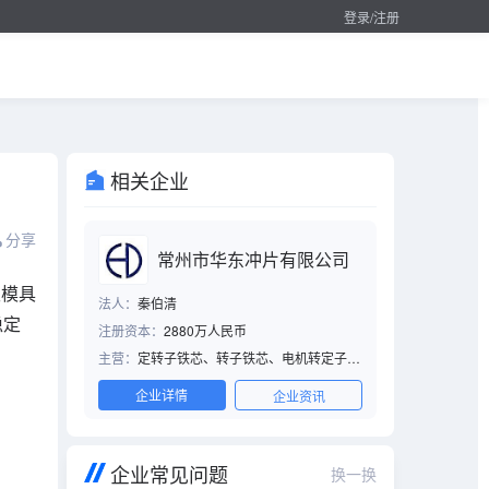
登录/注册
相关企业
分享
常州市华东冲片有限公司
级模具
法人：
秦伯清
稳定
注册资本：
2880万人民币
主营：
定转子铁芯、转子铁芯、电机转定子铁
芯、电机定转子冲片、电动车电机卷片铁芯、
转子精、定子转子、定子铁芯、电机定子转子
企业详情
企业资讯
铁芯冲片、定转子机加、电机配件、定转子冲
片、水泵定子、转子、定转子、转子精密铸
铝、电机定转子、定子铁芯配件、转定子片、
转子冲片、制冷压缩机定转子、电机定转子铁
企业常见问题
换一换
芯、电机冲片、水泵电机、传动设备电机、电