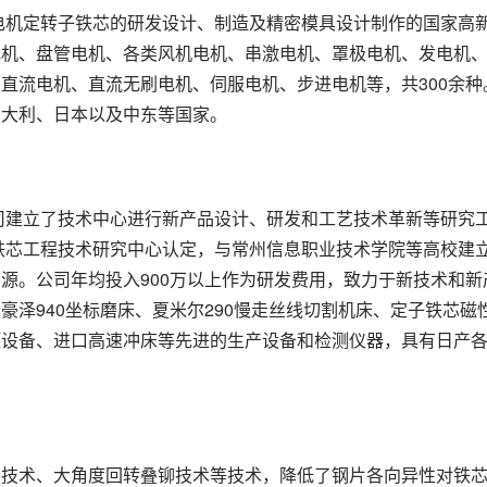
类电机定转子铁芯的研发设计、制造及精密模具设计制作的国家高
电机、盘管电机、各类风机电机、串激电机、罩极电机、发电机
直流电机、直流无刷电机、伺服电机、步进电机等，共300余种
意大利、日本以及中东等国家。
公司建立了技术中心进行新产品设计、研发和工艺技术革新等研究
子铁芯工程技术研究中心认定，与常州信息职业技术学院等高校建
源。公司年均投入900万以上作为研发费用，致力于新技术和新
泽940坐标磨床、夏米尔290慢走丝线切割机床、定子铁芯磁
压设备、进口高速冲床等先进的生产设备和检测仪器，具有日产
装技术、大角度回转叠铆技术等技术，降低了钢片各向异性对铁