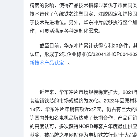
精度的影响，使得产品技术指标显著优于市面同
技术替代了传统铁芯注塑固定、注胶固定和焊接
于技术先进地位。另外，华东冲片能够执行整个
作，可灵活满足各种定制化需求。
截至目前，华东冲片累计获得专利20多件，
认证，形成了2项企业标准(Q/320412HCP004-20
新技术产品认定
。
近年来，华东冲片市场规模稳定扩大，2021年
装连锁铁芯的市场规模约为20亿。2023年因原
18亿，华东冲片年销售额近2亿元，仍占有巨大的
等国内外知名电机品牌达成了长期合作，产品远
的高度认可，多次获得NORD等客户年度最佳供应
献奖，被品牌之星网站评为电机铁芯行业“十大品牌”，是CC