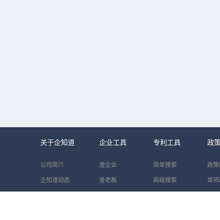
关于企知道
企业工具
专利工具
政
公司简介
查企业
简单搜索
政策
企知道动态
查老板
高级搜索
单项
用户协议
找同行
批量搜索
区域
隐私政策
产业链
语义搜索
企业