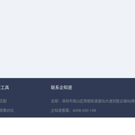
策工具
联系企知道
匹配
总部：
深圳市南山区西丽街道留仙大道创智云城A2栋2
政策对比
企知道客服：4008-000-159
政策对比
邮箱：qzd@qizhidao.com
补贴分析
工作时间：智能客服7x24小时在线