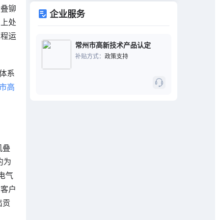
转叠铆
企业服务
场上处
过程运
常州市高新技术产品认定
补贴方式：
政策支持
体系
市高
机叠
约为
电气
了客户
出贡