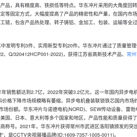
类产品，具有精度高、铁损低等特点。华东冲片采用的大角度回
固定等固定方式，大幅度提高了产品的精密性和产量，在国内市
加工链，包含产品热处理、转子铸铝、金加工、包装、运输等全
其中发明专利3件、实用新型专利20件。华东冲片通过了质量管理
22、Q/320412HCP001-2022)，获得江苏省高新技术产品、
常州
年销售额达到2.7亿，2022年突破3.2亿元，这一年国内异步电
材料价格下降市场规模略有萎缩，异步电机叠装联锁铁芯国内市场
市场份额。华东冲片与诺德电机(NORD)、SEW传动设备、雷勃
销美国、日本、意大利等多个国家和地区，产品性能和质量获得
商称号。2021年，华东冲片获得常州市武进区洛阳镇颁发的突
TV央视展播品牌(ID:1609-7357-1005-0011)。