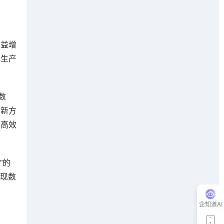
日益增
化生产
数
创新方
，高效
”的
实现数
企知道AI